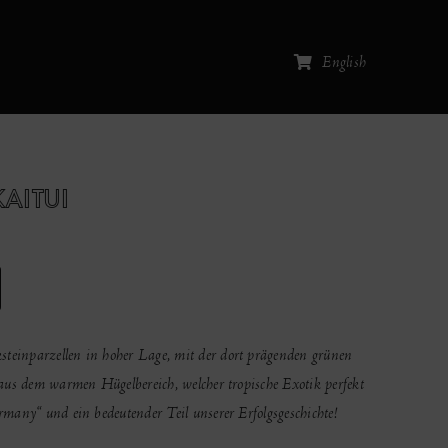
English
AITUI
einparzellen in hoher Lage, mit der dort prägenden grünen
aus dem warmen Hügelbereich, welcher tropische Exotik perfekt
many“ und ein bedeutender Teil unserer Erfolgsgeschichte!