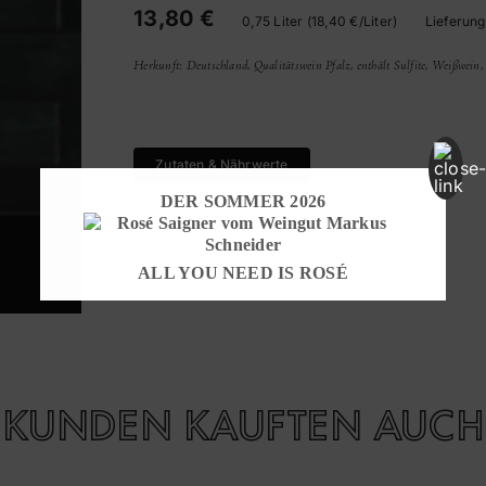
13,80 €
0,75 Liter (18,40 €/Liter)
Lieferung
Herkunft: Deutschland, Qualitätswein Pfalz, enthält Sulfite, Weißwei
Zutaten & Nährwerte
DER SOMMER 2026
ALL YOU NEED IS ROSÉ
KUNDEN KAUFTEN AUCH